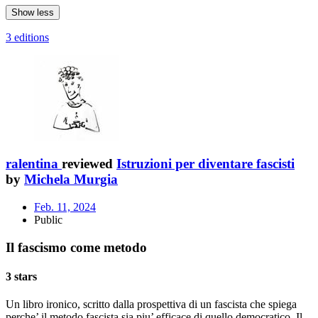
Show less
3 editions
ralentina
reviewed
Istruzioni per diventare fascisti
by
Michela Murgia
Feb. 11, 2024
Public
Il fascismo come metodo
3 stars
Un libro ironico, scritto dalla prospettiva di un fascista che spiega
perche’ il metodo fascista sia piu’ efficace di quello democratico. Il