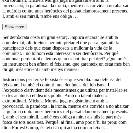
extraordinari, Michela Murgia juga magistralment amb la
provocació, la paradoxa i la ironia, mentre ens convida a no abaixar
la guàrdia contra unes herències del passat clamorosament presents.
I, amb el seu mirall, també ens obliga …
Show more
Ser demòcrata costa un gran esforç. Implica encarar-se amb la
complexitat, oferir eines per interpretar el que passa, garantir la
participació dels que estan disposats a millorar la vida de la
comunitat. I no tothom està interessat a ser demòcrata. Per què
continuar perdent-hi el temps quan es pot tirar pel dret? ¿Que no és
un instrument ben afinat, el feixisme, que garanteix un estat més ben
dirigit, més eficient i amb menys manies?
Instruccions per fer-se feixista és el que sembla: una defensa del
feixisme. I també el contrari: una denúncia del feixisme. I
l’exposició clarivident dels mecanismes que utilitza per instal·lar-se
en les actituds i el discurs públic. Amb un talent dialèctic
extraordinari, Michela Murgia juga magistralment amb la
provocació, la paradoxa i la ironia, mentre ens convida a no abaixar
la guàrdia contra unes herències del passat clamorosament presents.
I, amb el seu mirall, també ens obliga a mirar als ulls la part més
fosca de tots nosaltres. Perquè, al final, amb poc n’hi ha prou: com
diria Forrest Gump, és feixista qui actua com un feixista.