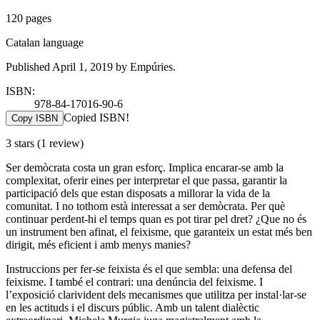
120 pages
Catalan language
Published April 1, 2019 by Empúries.
ISBN:
978-84-17016-90-6
Copied ISBN!
Copy ISBN
3 stars
(1 review)
Ser demòcrata costa un gran esforç. Implica encarar-se amb la
complexitat, oferir eines per interpretar el que passa, garantir la
participació dels que estan disposats a millorar la vida de la
comunitat. I no tothom està interessat a ser demòcrata. Per què
continuar perdent-hi el temps quan es pot tirar pel dret? ¿Que no és
un instrument ben afinat, el feixisme, que garanteix un estat més ben
dirigit, més eficient i amb menys manies?
Instruccions per fer-se feixista és el que sembla: una defensa del
feixisme. I també el contrari: una denúncia del feixisme. I
l’exposició clarivident dels mecanismes que utilitza per instal·lar-se
en les actituds i el discurs públic. Amb un talent dialèctic