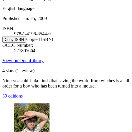
English language
Published Jan. 25, 2009
ISBN:
978-1-4198-8544-0
Copied ISBN!
Copy ISBN
OCLC Number:
527805664
View on OpenLibrary
4 stars
(1 review)
Nine-year-old Luke finds that saving the world from witches is a tall
order for a boy who has been turned into a mouse.
39 editions