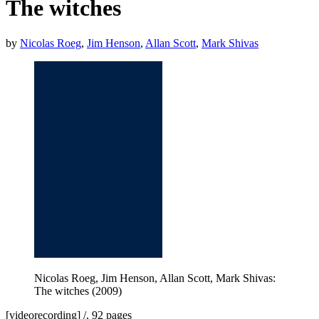
The witches
by
Nicolas Roeg
,
Jim Henson
,
Allan Scott
,
Mark Shivas
Nicolas Roeg, Jim Henson, Allan Scott, Mark Shivas:
The witches (2009)
[videorecording] /, 92 pages