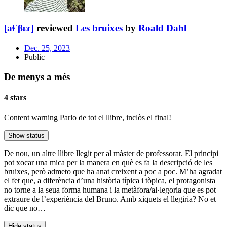
[aɫˈβɛɾ]
reviewed
Les bruixes
by
Roald Dahl
Dec. 25, 2023
Public
De menys a més
4 stars
Content warning
Parlo de tot el llibre, inclòs el final!
Show status
De nou, un altre llibre llegit per al màster de professorat. El principi
pot xocar una mica per la manera en què es fa la descripció de les
bruixes, però admeto que ha anat creixent a poc a poc. M’ha agradat
el fet que, a diferència d’una història típica i tòpica, el protagonista
no torne a la seua forma humana i la metàfora/al·legoria que es pot
extraure de l’experiència del Bruno. Amb xiquets el llegiria? No et
dic que no…
Hide status