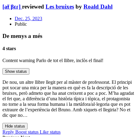
[aɫˈβɛɾ]
reviewed
Les bruixes
by
Roald Dahl
Dec. 25, 2023
Public
De menys a més
4 stars
Content warning
Parlo de tot el llibre, inclòs el final!
Show status
De nou, un altre llibre llegit per al màster de professorat. El principi
pot xocar una mica per la manera en què es fa la descripció de les
bruixes, però admeto que ha anat creixent a poc a poc. M’ha agradat
el fet que, a diferència d’una història típica i tòpica, el protagonista
no torne a la seua forma humana i la metàfora/al·legoria que es pot
extraure de l’experiència del Bruno. Amb xiquets el llegiria? No et
dic que no…
Hide status
Reply
Boost status
Like status