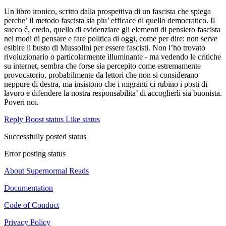
Un libro ironico, scritto dalla prospettiva di un fascista che spiega
perche’ il metodo fascista sia piu’ efficace di quello democratico. Il
succo é, credo, quello di evidenziare gli elementi di pensiero fascista
nei modi di pensare e fare politica di oggi, come per dire: non serve
esibire il busto di Mussolini per essere fascisti. Non l’ho trovato
rivoluzionario o particolarmente illuminante - ma vedendo le critiche
su internet, sembra che forse sia percepito come estremamente
provocatorio, probabilmente da lettori che non si considerano
neppure di destra, ma insistono che i migranti ci rubino i posti di
lavoro e difendere la nostra responsabilita’ di accoglierli sia buonista.
Poveri noi.
Reply
Boost status
Like status
Successfully posted status
Error posting status
About Supernormal Reads
Documentation
Code of Conduct
Privacy Policy