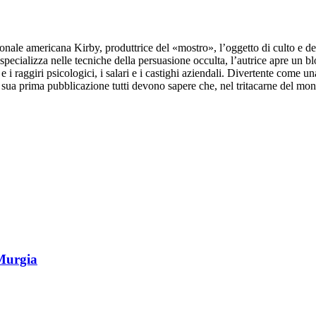
nale americana Kirby, produttrice del «mostro», l’oggetto di culto e dev
specializza nelle tecniche della persuasione occulta, l’autrice apre un bl
e i raggiri psicologici, i salari e i castighi aziendali. Divertente come
la sua prima pubblicazione tutti devono sapere che, nel tritacarne del mo
Murgia