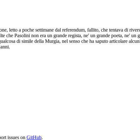
ne, letto a poche settimane dal referendum, fallito, che tentava di rive
volte che Pasolini non era un grande regista, ne' un grande poeta, ne' un
 qualcosa di simile della Murgia, nel senso che ha saputo articolare al
 anni.
port issues on
GitHub
.